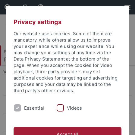
Skip
Skip
to
to
content
footer
Privacy settings
Our website uses cookies. Some of them are
mandatory, while others allow us to improve
your experience while using our website. You
Philosophische Fakultät
may change your settings at any time via the
Prof. Dr. Jörg Robert
Data Privacy Statement at the bottom of the
page. When you accept the cookies for video
playback, third-party providers may set
You are here:
Startseite
...
Projekte
additional cookies for targeting and advertising
purposes and your data may be linked to the
SFB 1391 Andere Ästhetik
third party’s other services.
VL17: Literaturwissenschaftliches Verfasserlexikon 17. Jahrhundert
Essential
Videos
(DFG)
DFG-Projekt Hybrid-Edition der deutschsprachigen Werke des Martin
Opitz
Accept all