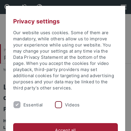
Skip
Skip
to
to
content
footer
Privacy settings
Our website uses cookies. Some of them are
mandatory, while others allow us to improve
your experience while using our website. You
Philosophische Fakultät
may change your settings at any time via the
Prof. Dr. Jörg Robert
Data Privacy Statement at the bottom of the
page. When you accept the cookies for video
playback, third-party providers may set
You are here:
Startseite
...
Mitarbeitende
additional cookies for targeting and advertising
purposes and your data may be linked to the
Lehrstuhl für Literaturgeschichte
third party’s other services.
der Frühen Neuzeit
Essential
Videos
Prof. Dr. Jörg Robert
Herzlich willkommen am Lehrstuhl für
Literaturgeschichte der Frühen Neuzeit!
Accept all