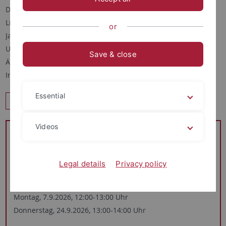
Die Professur vertritt in Forschung und Lehre die deutsche
Literatur im europäischen Kontext vom 16. bis zum 18.
or
Jahrhundert.
Unsere Schwerpunkte liegen in den Bereichen der Poetik und
Save & close
Ästhetik, der Kultur- und Ideengeschichte sowie der
Intermedialität und Intertextualität.
Essential
Zum Team des Lehrstuhls
Videos
Sprechstunde in den Semesterferien 2026
Montag, 25.08.2026, 12:00-14:00 Uhr
Dies ist eine offene Sprechstunde ohne Anmeldung,
Legal details
Privacy policy
bitte kommen Sie einfach vorbei.
Montag, 7.9.2026, 12:00-13:00 Uhr
Donnerstag, 24.9.2026, 13:00-14:00 Uhr