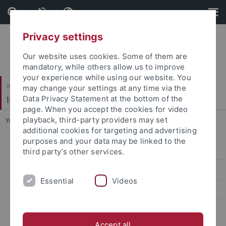
Skip
Skip
to
to
content
footer
Privacy settings
Our website uses cookies. Some of them are
mandatory, while others allow us to improve
your experience while using our website. You
Wirtschafts- und Sozialwissenschaftliche Fakultät
may change your settings at any time via the
Institut für Sportwissenschaft
Data Privacy Statement at the bottom of the
page. When you accept the cookies for video
playback, third-party providers may set
You are here:
Startseite
...
Forschung
additional cookies for targeting and advertising
purposes and your data may be linked to the
Sportökonomik, Sportmanagement und Sportpublizistik
third party’s other services.
Sportpsychologie und Methodenlehre
Essential
Videos
Biomechanik, Bewegungs- und Trainingswissenschaft
Sozialwissenschaften des Sports
Accept all