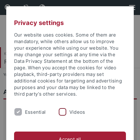
Skip
Skip
to
to
content
footer
Privacy settings
Our website uses cookies. Some of them are
mandatory, while others allow us to improve
your experience while using our website. You
Katholisch-Theologische Fakultät
may change your settings at any time via the
Religionspädagogik
Data Privacy Statement at the bottom of the
page. When you accept the cookies for video
playback, third-party providers may set
You are here:
Startseite
...
Aktuelles
additional cookies for targeting and advertising
purposes and your data may be linked to the
Aktuelles
third party’s other services.
4./5. November 2024
Essential
Videos
Tagung zur Antisemitismusprävention. Ein Sammelband
der Tagungsbeiträge folgt voraussichtlich im Frühjahr 2026
beim Waxmann Verlag.
Accept all