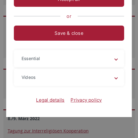
or
28. Juli 2023
Save & close
Veröffentlichung des Sammelbandes
"Interreligiöse Kooperation im Religionsunterricht"
Essential
Videos
21./22. September 2022
Tagung zum Interreligiösen Lernen in der KiTa
Legal details
Privacy policy
8./9. März 2022
Tagung zur Interreligiösen Kooperation