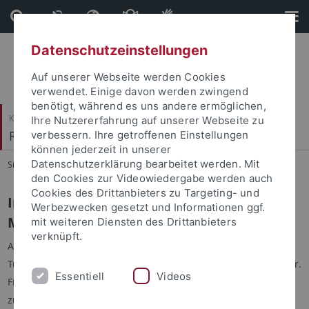
Direkt
Direkt
zum
zur
Inhalt
Fußleiste
Datenschutzeinstellungen
Auf unserer Webseite werden Cookies
verwendet. Einige davon werden zwingend
benötigt, während es uns andere ermöglichen,
Katholisch-Theologische Fakultät
Ihre Nutzererfahrung auf unserer Webseite zu
Religionspädagogik
verbessern. Ihre getroffenen Einstellungen
können jederzeit in unserer
Datenschutzerklärung bearbeitet werden. Mit
Sie sind hier:
Startseite
...
Aktuelles
den Cookies zur Videowiedergabe werden auch
Cookies des Drittanbieters zu Targeting- und
Interreligiöses Lernen in der Kita - neue
Werbezwecken gesetzt und Informationen ggf.
Modelle der Trägerschaft
mit weiteren Diensten des Drittanbieters
verknüpft.
Am
21./22. September 2022
fand an der Universität
Tübingen unter Leitung von Prof. Dr. Reinhold Boschki, Prof. Dr.
Essentiell
Videos
Friedrich Schweitzer und Prof. Dr. Fahimah Ulfat eine Tagung
zum interreligiösen Lernen in der Kita statt.