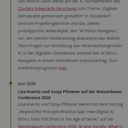
Das ANKER-Team stellte auf der 6. Fachkonferent des
Clusters Integrierte Forschung
zum Thema „Digitale
Demokratie gemeinsam gestalten“ in Düsseldorf
zentrale Projektergebnisse und das zweite
prototypische Ankerobjekt, den “AI Ethics Navigator”,
vor. Am zweiten Konferenztag diskutierte das ANKER-
Team Fragen zur Gestaltung von Verantwortungsvoller
KI in der digitalen Demokratie anhand des AI Ethics
Navigator in einem interaktiven Impulsvortrag. Zum
Konferenzprogramm
hier
.
Juni 2026
Lisa Koeritz und Sonja Pfisterer auf der Weizenbaum
Conference 2026
Lisa Koeritz und Sonja Pfisterer waren mit dem Vortrag
„Beyond the Principle-Practice Gap: How Digital AI
Ethics Tools Fall Short in the Age of GenAI" auf der
Weizenbaum Conference 2026 "AI and Society: What is