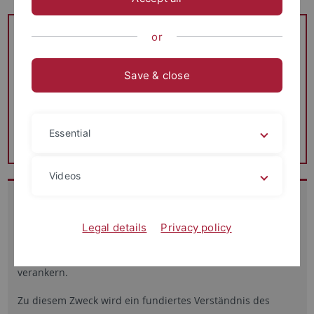
Aktuelles
or
ANKER auf der
5. European Conference on Algorithmic
Fairness
| 02.-04. September 2026
Save & close
Das Projekt ANKER ist auf der diesjährigen
5. European
Conference on Algorithmic Fairness
mit einer Spotlight
Presentation zu
“Fairness Without Reflection? An Empirical
Essential
Analysis of AI Ethics Tools in the Age of GenAI
” vertreten.
Videos
Das Projekt ANKER adressiert die Herausforderung,
ethische Aspekte der künstlichen Intelligenz durch den
Legal details
Privacy policy
Einsatz von Tools nicht nur zu identifizieren, sondern sie
auch dauerhaft in der Entwicklung von Technologien zu
verankern.
Zu diesem Zweck wird ein fundiertes Verständnis des