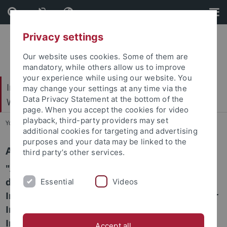
Skip
Skip
to
to
content
footer
Privacy settings
Our website uses cookies. Some of them are
mandatory, while others allow us to improve
your experience while using our website. You
Internationales Zentrum für Ethik in den
may change your settings at any time via the
Data Privacy Statement at the bottom of the
Wissenschaften (IZEW)
page. When you accept the cookies for video
playback, third-party providers may set
You are here:
Startseite
...
ANKER
additional cookies for targeting and advertising
purposes and your data may be linked to the
ANKER
third party’s other services.
"Ankerobjekte" als Kristallisationspunkte der
digitalen Öffnung und transdisziplinären
Essential
Videos
Integration ethischer Aspekte von Künstlicher
Intelligenz in Forschungs- und
Innovationsprozessen
Accept all