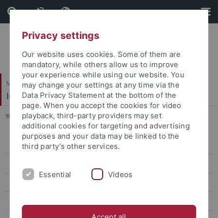
Skip
Skip
to
to
content
footer
Privacy settings
Our website uses cookies. Some of them are
mandatory, while others allow us to improve
your experience while using our website. You
Mathematisch-Naturwissenschaftliche Fakultät
may change your settings at any time via the
Institut für Evolution und Ökologie
Data Privacy Statement at the bottom of the
page. When you accept the cookies for video
playback, third-party providers may set
You are here:
Startseite
...
Vergleichende Zoologie
additional cookies for targeting and advertising
purposes and your data may be linked to the
Gruppe
third party’s other services.
AG Renz
Essential
Videos
Lehre
Zoologische Schausammlung
Accept all