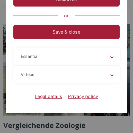
Federsee
EvE
or
Save & close
Essential
Videos
Legal details
Privacy policy
Vergleichende Zoologie