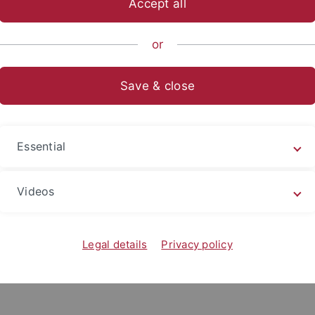
Accept all
.-Prüfung
or
lprüfung bei Prof. Dr. Robert angenommen wurden, wird je
Save & close
 Melden Sie sich dafür bitte über
alma
an.
n, der/die kein eigenes Kolloquium anbietet, melden Sie s
de
.
Essential
ste sowie die Lektüreliste spätestens zwei Wochen vor Begin
Videos
ministration.robert
@ds.uni-tuebingen.de
. Eine nachträglic
Legal details
Privacy policy
n Sie im
Downloadbereich
des Deutschen Seminars.