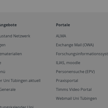
Angebote
Portale
zustand Netzwerk
ALMA
gen
Exchange Mail (OWA)
zmaterialien
Forschungsinformationssyst
e
ILIAS, moodle
enü
Personensuche (EPV)
r Uni Tübingen aktuell
Praxisportal
Generale
Timms Video Portal
Webmail Uni Tübingen
ltungskalender Uni