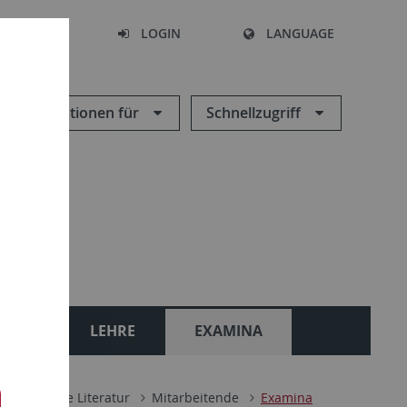
SEARCH
LOGIN
LANGUAGE
Informationen für
Schnellzugriff
ONEN
LEHRE
EXAMINA
re deutsche Literatur
Mitarbeitende
Examina