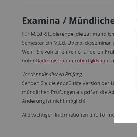
Examina / Mündliche M.Ed
Für M.Ed.-Studierende, die zur mündlichen Modu
Semester ein M.Ed.-Überblicksseminar angeboten.
Wenn Sie von einem/einer anderen Prüfer/in komme
unter
administration.robert
@ds.uni-tuebingen.
Vor der mündlichen Prüfung:
Senden Sie die endgültige Version der Literaturli
mündlichen Prüfungen als pdf an die Adresse
ad
Änderung ist nicht möglich!
Alle wichtigen Informationen und Formulare finde