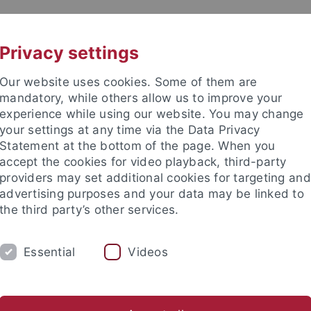
UNI A-Z
KONTAKT
Privacy settings
Our website uses cookies. Some of them are
mandatory, while others allow us to improve your
experience while using our website. You may change
your settings at any time via the Data Privacy
Statement at the bottom of the page. When you
accept the cookies for video playback, third-party
providers may set additional cookies for targeting and
advertising purposes and your data may be linked to
the third party’s other services.
Essential
Videos
M
FORSCHUNG
EDIKO
FUNKTI
ische Fakultät
...
Deutsches Seminar
Abteilungen
Neue