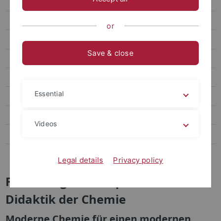
Studium & Lehre
Abschlussarbeiten
or
MINT-Cluster "MINT me!"
Save & close
Schülerlabor TüChemLab
Lehrkräftefortbildungen
Essential
Materialien
Newsletter
Videos
Stellen
Kontakt/Anreise
Legal details
Privacy policy
Forschungsschwerpunkte der
Didaktik der Chemie
Moderne Chemie für einen modernen