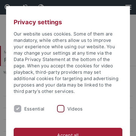
Skip
Skip
to
to
content
footer
Privacy settings
Our website uses cookies. Some of them are
mandatory, while others allow us to improve
your experience while using our website. You
Mathematisch-Naturwissenschaftliche Fakultät
may change your settings at any time via the
Fachbereich Chemie
Data Privacy Statement at the bottom of the
page. When you accept the cookies for video
playback, third-party providers may set
You are here:
Startseite
...
Forschung
additional cookies for targeting and advertising
purposes and your data may be linked to the
Arbeitskreis
third party’s other services.
Forschung
Essential
Videos
Publikationen
Projekte
Accept all