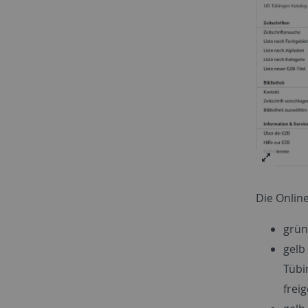
Die Online
grün
gelb
Tübi
frei