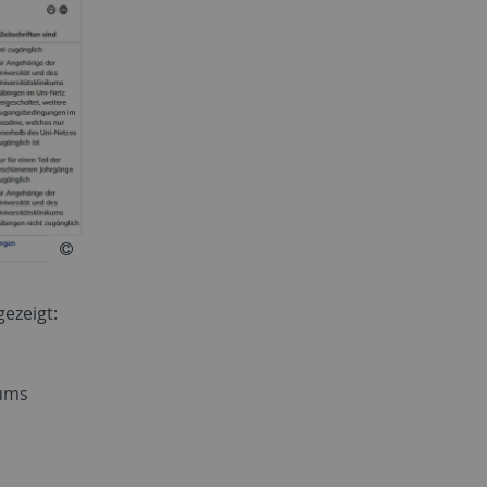
ezeigt:
kums