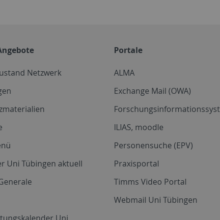
Angebote
Portale
zustand Netzwerk
ALMA
gen
Exchange Mail (OWA)
zmaterialien
Forschungsinformationssyst
e
ILIAS, moodle
enü
Personensuche (EPV)
r Uni Tübingen aktuell
Praxisportal
Generale
Timms Video Portal
Webmail Uni Tübingen
ltungskalender Uni