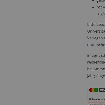
gelb
rot 
zugä
Bitte beac
Universit
Verlagen 
untersche
In der EZB
recherchie
bekommen 
Jahrgänge