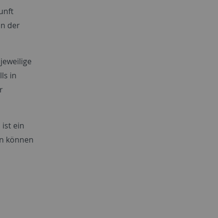
unft
in der
jeweilige
ls in
r
ist ein
ten können