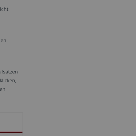
icht
den
ufsätzen
klicken,
ren