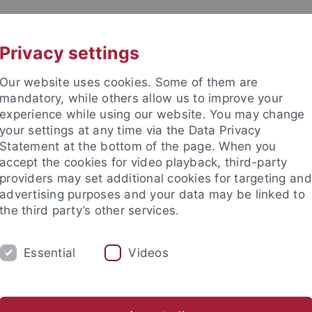
UNI A-Z
KONTAKT
Privacy settings
Our website uses cookies. Some of them are
mandatory, while others allow us to improve your
experience while using our website. You may change
your settings at any time via the Data Privacy
Statement at the bottom of the page. When you
accept the cookies for video playback, third-party
providers may set additional cookies for targeting and
advertising purposes and your data may be linked to
the third party’s other services.
EITEN
FORSCHEN & PUBLIZIEREN
ÜBE
Essential
Videos
E-Journals
Digitalisierte Bestände
Ausweis & Ausleihen
rsitätsbibliothek
Suchen & Ausleihen
E-Journals
Elektroni