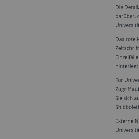
Die Detail
darüber, o
Universitä
Das rote 
Zeitschrif
Einzelfäl
hinterlegt
Für Unive
Zugriff a
Sie sich 
Shibboleth
Externe N
Universitä