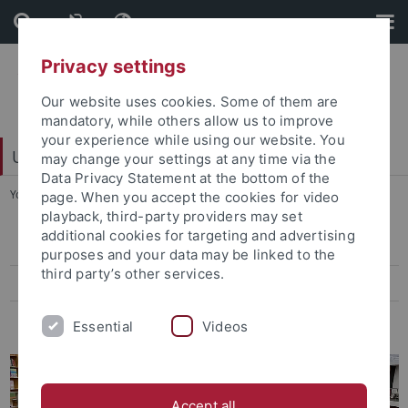
Skip
Skip
to
to
content
footer
Privacy settings
Our website uses cookies. Some of them are
mandatory, while others allow us to improve
your experience while using our website. You
Universitätsbibliothek
may change your settings at any time via the
Data Privacy Statement at the bottom of the
You are here:
Startseite
...
Bibliotheksbestand
page. When you accept the cookies for video
playback, third-party providers may set
additional cookies for targeting and advertising
Fachgebiete
purposes and your data may be linked to the
third party’s other services.
Fachinformationsdienste
Altbestand
Essential
Videos
Accept all