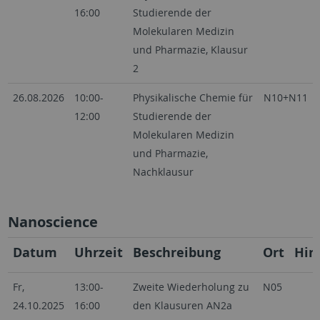
16:00
Studierende der
Molekularen Medizin
und Pharmazie, Klausur
2
26.08.2026
10:00-
Physikalische Chemie für
N10+N11
12:00
Studierende der
Molekularen Medizin
und Pharmazie,
Nachklausur
Nanoscience
Datum
Uhrzeit
Beschreibung
Ort
Hin
Fr,
13:00-
Zweite Wiederholung zu
N05
24.10.2025
16:00
den Klausuren AN2a