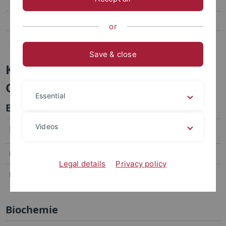
Chemie B.Ed. / M.Ed.
Chemie als Nebenfach
or
Prüfungsamt
Save & close
Klausur- und Kolloquiumstermine
Chemie als Nebenfach
Essential
Bioinformatik
Videos
Datum
Uhrzeit
Beschreibung
Ort
Di, 10.02.2026
13:00 Uhr
Hauptklausur PC0310
N7
Legal details
Privacy policy
Di, 24.02.2026
10:15 Uhr
Nachklausur PC0310
N10
Biochemie