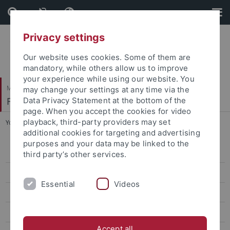
Skip
Skip
to
to
content
footer
Privacy settings
Our website uses cookies. Some of them are
mandatory, while others allow us to improve
your experience while using our website. You
Mathematisch-Naturwissenschaftliche Fakultät
may change your settings at any time via the
Fachbereich Chemie
Data Privacy Statement at the bottom of the
page. When you accept the cookies for video
playback, third-party providers may set
You are here:
Startseite
...
Chemie als Nebenfach
additional cookies for targeting and advertising
purposes and your data may be linked to the
Prüfungsordnungen
third party’s other services.
Prüfungstermine
Essential
Videos
Chemie Bachelor of Science
Chemie Master of Science
Accept all