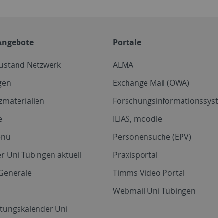
Angebote
Portale
zustand Netzwerk
ALMA
gen
Exchange Mail (OWA)
zmaterialien
Forschungsinformationssyst
e
ILIAS, moodle
enü
Personensuche (EPV)
r Uni Tübingen aktuell
Praxisportal
Generale
Timms Video Portal
Webmail Uni Tübingen
ltungskalender Uni