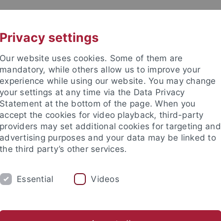
UNI A-Z
KONTAKT
Privacy settings
Our website uses cookies. Some of them are
mandatory, while others allow us to improve your
experience while using our website. You may change
your settings at any time via the Data Privacy
Statement at the bottom of the page. When you
akultät
accept the cookies for video playback, third-party
gie und Klinische Pharmazie
providers may set additional cookies for targeting and
advertising purposes and your data may be linked to
the third party’s other services.
Essential
Videos
SKI
PROF. DR. DR. MIRIAM CORTESE-KROTT
umni