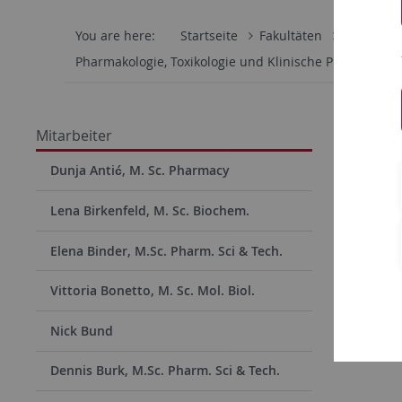
You are here:
Startseite
Fakultäten
Mathemati
Pharmakologie, Toxikologie und Klinische Pharmazie
Sofiia
Mitarbeiter
Biologiel
Dunja Antić, M. Sc. Pharmacy
Tel.: (+49
Lena Birkenfeld, M. Sc. Biochem.
Email: XXX
Büro: XXX
Elena Binder, M.Sc. Pharm. Sci & Tech.
Vittoria Bonetto, M. Sc. Mol. Biol.
Nick Bund
Dennis Burk, M.Sc. Pharm. Sci & Tech.