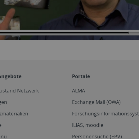
Angebote
Portale
zustand Netzwerk
ALMA
gen
Exchange Mail (OWA)
zmaterialien
Forschungsinformationssyst
e
ILIAS, moodle
enü
Personensuche (EPV)