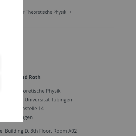
Institut für Theoretische Physik
. Dr. Roland Roth
itut für Theoretische Physik
hard Karls Universität Tübingen
der Morgenstelle 14
72076 Tübingen
ce: Building D, 8th Floor, Room A02