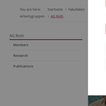
You are here:
Startseite
Fakultäten
Mathemati
Arbeitsgruppen
AG Roth
Stati
AG Roth
Members
Research
Publications