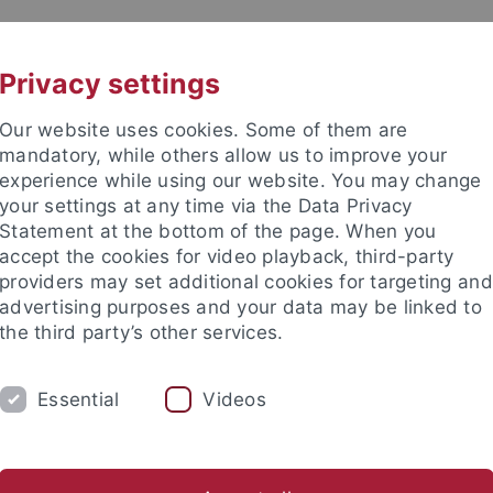
UNI A-Z
KONTAKT
Privacy settings
Our website uses cookies. Some of them are
mandatory, while others allow us to improve your
experience while using our website. You may change
your settings at any time via the Data Privacy
Statement at the bottom of the page. When you
akultät
accept the cookies for video playback, third-party
 Physik
providers may set additional cookies for targeting and
advertising purposes and your data may be linked to
the third party’s other services.
Essential
Videos
SEMINARE
KONTAKT
AG Reinhardt
AG Roth
AG Schopohl
AG Vogelsang