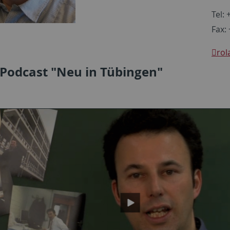
Tel:
Fax:
rol
-Podcast "Neu in Tübingen"