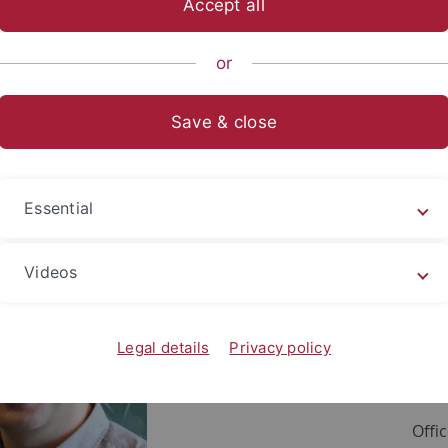
Accept all
sch-Naturwissenschaftliche Fakultät
...
Physik
Institute
or
Save & close
stical Physics of Soft Matter
Essential
Prof
Videos
Inst
Eber
Legal details
Privacy policy
Auf 
D - 
Offi