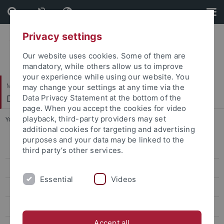
Skip
Skip
to
to
content
footer
Privacy settings
Our website uses cookies. Some of them are
mandatory, while others allow us to improve
your experience while using our website. You
Mathematisch-Naturwissenschaftliche Fakultät
may change your settings at any time via the
Diagnostik und Kognitive Neuropsychologie
Data Privacy Statement at the bottom of the
page. When you accept the cookies for video
playback, third-party providers may set
You are here:
Startseite
...
Mine Avcil
additional cookies for targeting and advertising
purposes and your data may be linked to the
Elena Albu
third party’s other services.
Christina Artemenko
Essential
Videos
Mine Avcil
Gabriella Daroczy
Accept all