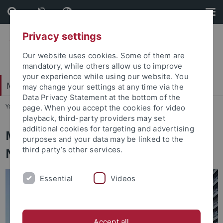
Skip
Skip
to
to
content
footer
Privacy settings
Our website uses cookies. Some of them are
mandatory, while others allow us to improve
your experience while using our website. You
Mathematisch-Naturwissenschaftliche Fakultät
may change your settings at any time via the
Data Privacy Statement at the bottom of the
You are here:
Startseite
...
Fakultät
page. When you accept the cookies for video
playback, third-party providers may set
additional cookies for targeting and advertising
Mathematisch-
purposes and your data may be linked to the
Naturwissenschaftliche Fakultät
third party’s other services.
Essential
Videos
Accept all