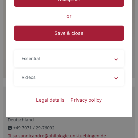
or
Save & close
Essential
Videos
Kontakt
Legal details
Privacy policy
Wilhelmstraße 36 (Erdgeschoss, Zi. 12)
72074 Tübingen
Deutschland
+49 7071 / 29-76092
lisa.sannicandro
@philologie.uni-tuebingen.de