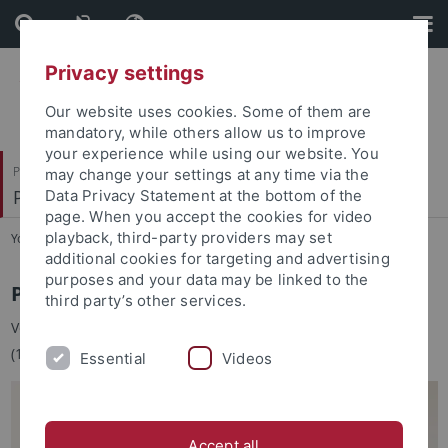
Skip
Skip
to
to
content
footer
Privacy settings
Our website uses cookies. Some of them are
mandatory, while others allow us to improve
your experience while using our website. You
Philosophische Fakultät
may change your settings at any time via the
Philologisches Seminar
Data Privacy Statement at the bottom of the
page. When you accept the cookies for video
playback, third-party providers may set
You are here:
Startseite
...
Übersicht
additional cookies for targeting and advertising
purposes and your data may be linked to the
PD Dr. Lisa Sannicandro
third party’s other services.
Vertretung des Lehrstuhls von Frau Prof. Dr. Wolkenhauer
(1.10.2025 - 31.3.2027)
Essential
Videos
Accept all