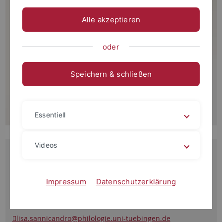
Alle akzeptieren
oder
Speichern & schließen
Essentiell
Videos
Kontakt
Wilhelmstraße 36 (Erdgeschoss, Zi. 12)
72074 Tübingen
Impressum
Datenschutzerklärung
Deutschland
+49 7071 / 29-76092
lisa.sannicandro
@philologie.uni-tuebingen.de