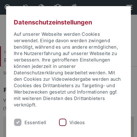
Direkt
Direkt
zum
zur
Inhalt
Fußleiste
Datenschutzeinstellungen
Auf unserer Webseite werden Cookies
verwendet. Einige davon werden zwingend
benötigt, während es uns andere ermöglichen,
Philosophische Fakultät
Ihre Nutzererfahrung auf unserer Webseite zu
Philologisches Seminar
verbessern. Ihre getroffenen Einstellungen
können jederzeit in unserer
Datenschutzerklärung bearbeitet werden. Mit
Sie sind hier:
Startseite
...
Übersicht
den Cookies zur Videowiedergabe werden auch
Cookies des Drittanbieters zu Targeting- und
PD Dr. Lisa Sannicandro
Werbezwecken gesetzt und Informationen ggf.
mit weiteren Diensten des Drittanbieters
Vertretung des Lehrstuhls von Frau Prof. Dr. Wolkenhauer
verknüpft.
(1.10.2025 - 31.3.2027)
Essentiell
Videos