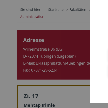
Sie sind hier:
Startseite
Fakultäten
Philosoph
Administration
Adresse
Wilhelmstraße 36 (EG)
D-72074 Tübingen (
Lageplan
)
E-Mail:
klassphil(at)uni-tuebingen.de
Fax: 07071-29-5234
Zi. 17
Mehtap Irimie