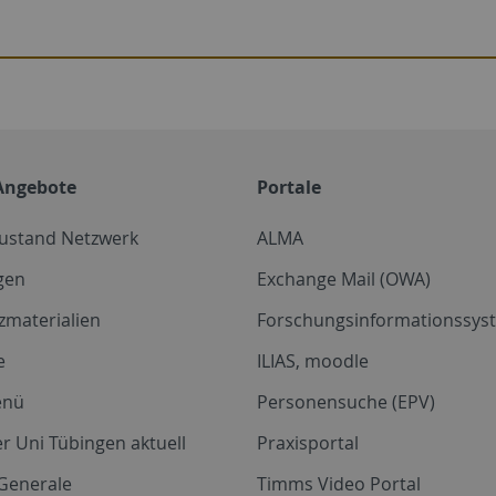
Angebote
Portale
zustand Netzwerk
ALMA
gen
Exchange Mail (OWA)
zmaterialien
Forschungsinformationssyst
e
ILIAS, moodle
enü
Personensuche (EPV)
r Uni Tübingen aktuell
Praxisportal
Generale
Timms Video Portal