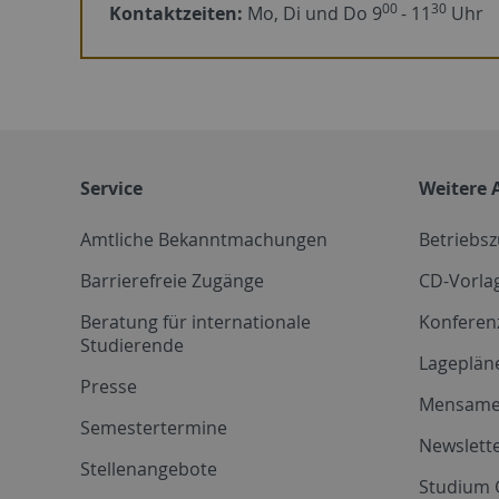
00
30
Kontaktzeiten:
Mo, Di und Do 9
- 11
Uhr
Service
Weitere 
Amtliche Bekanntmachungen
Betriebs
Barrierefreie Zugänge
CD-Vorla
Beratung für internationale
Konferen
Studierende
Lageplän
Presse
Mensam
Semestertermine
Newslette
Stellenangebote
Studium 