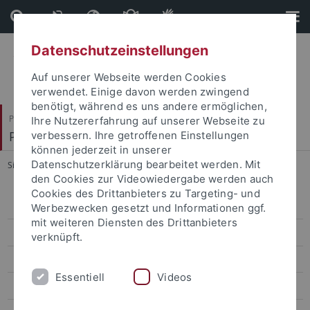
Direkt
Direkt
zum
zur
Inhalt
Fußleiste
Datenschutzeinstellungen
Auf unserer Webseite werden Cookies
verwendet. Einige davon werden zwingend
benötigt, während es uns andere ermöglichen,
Philosophische Fakultät
Ihre Nutzererfahrung auf unserer Webseite zu
Philologisches Seminar
verbessern. Ihre getroffenen Einstellungen
können jederzeit in unserer
Datenschutzerklärung bearbeitet werden. Mit
Sie sind hier:
Startseite
...
Fachschaft
den Cookies zur Videowiedergabe werden auch
Cookies des Drittanbieters zu Targeting- und
Was macht die Fachschaft?
Werbezwecken gesetzt und Informationen ggf.
mit weiteren Diensten des Drittanbieters
Ansprechpartner:innen
verknüpft.
Aktuelles
Essentiell
Videos
Hochschulpolitik