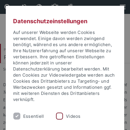
Direkt
Direkt
zum
zur
Inhalt
Fußleiste
Datenschutzeinstellungen
Auf unserer Webseite werden Cookies
verwendet. Einige davon werden zwingend
benötigt, während es uns andere ermöglichen,
Philosophische Fakultät
Ihre Nutzererfahrung auf unserer Webseite zu
Philologisches Seminar
verbessern. Ihre getroffenen Einstellungen
können jederzeit in unserer
Datenschutzerklärung bearbeitet werden. Mit
Sie sind hier:
Startseite
...
Brill’s Narratological Commentaries
den Cookies zur Videowiedergabe werden auch
Cookies des Drittanbieters zu Targeting- und
Die neue Reihe
Brill's Narratological Commentaries on Ancient
Werbezwecken gesetzt und Informationen ggf.
Texts
hat das Ziel, Kommentare sowohl zu bekannten
mit weiteren Diensten des Drittanbieters
verknüpft.
Erzähltexten der griechischen und lateinischen Literatur als
auch zu solchen Texten zu veröffentlichen, zu denen bisher
kaum Kommentare vorliegen, wie z.B. zum antiken Roman oder
Essentiell
Videos
zur nachklassischen Epik. Auch Kommentare zu byzantinischen
Erzähltexten, mittelalterlichen Texten in lateinischer Sprache