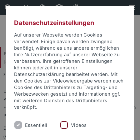
Direkt
Direkt
zum
zur
Inhalt
Fußleiste
Datenschutzeinstellungen
Auf unserer Webseite werden Cookies
verwendet. Einige davon werden zwingend
benötigt, während es uns andere ermöglichen,
Philosophische Fakultät
Ihre Nutzererfahrung auf unserer Webseite zu
Philologisches Seminar
verbessern. Ihre getroffenen Einstellungen
können jederzeit in unserer
Datenschutzerklärung bearbeitet werden. Mit
Sie sind hier:
Startseite
...
Didaskalika
den Cookies zur Videowiedergabe werden auch
Cookies des Drittanbieters zu Targeting- und
Die im Jahr 2018 in Tübingen begründete Reihe soll
Werbezwecken gesetzt und Informationen ggf.
Publikationen umfassen, die sich mit fachdidaktischen
mit weiteren Diensten des Drittanbieters
verknüpft.
Fragestellungen im weitesten Sinne im Bereich der klassischen
Philologie befassen.
Essentiell
Videos
Die Reihe erscheint im Kartoffeldruck-Verlag in Speyer
(Verlagskatalog:
http://www.kartoffeldruck-verlag.de
).