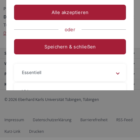
Publikationsanfragen und Manuskripteinreichungen bitte an
Alle akzeptieren
Dr. Wolfgang Polleichtne
r, Philologisches Seminar, Universität
Tübingen, Wilhelmstr. 36, 72074 Tübingen,
oder
wolfgang.polleichtner
@philologie.uni-tuebingen.de
.
Speichern & schließen
Service
Weitere Angebote
Essentiell
Portale
Kontaktinfo
Videos
© 2026 Eberhard Karls Universität Tübingen, Tübingen
Impressum
Datenschutzerklärung
Impressum
Datenschutzerklärung
Barrierefreiheit
RSS-Feed
Kurz-Link
Drucken