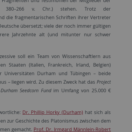
Fragmenten und Testimonien der Mitglieder der
a. 380–266 v. Chr.) stehen. Trotz der
d die fragmentarischen Schriften ihrer Vertreter
Deutsche übersetzt; viele der noch immer gültigen
rere Jahrzehnte alt (und mitunter nur schwer
essive soll ein Team von Wissenschaftlern aus
Staaten (Italien, Frankreich, Irland, Belgien)
er Universitäten Durham und Tübingen – beide
us – liegen wird. Zu diesem Zweck hat das
Project
-Durham Seedcorn Fund
im Umfang von 25.000 €
wortliche:
Dr. Phillip Horky (Durham)
hat sich als
ionen zur Geschichte des Platonismus zwischen dem
 Namen gemacht.
Prof. Dr. Irmgard Männlein-Robert