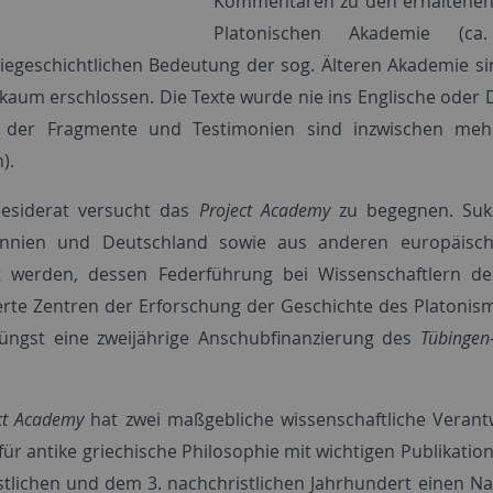
Kommentaren zu den erhaltenen 
Platonischen Akademie (c
iegeschichtlichen Bedeutung der sog. Älteren Akademie sin
 kaum erschlossen. Die Texte wurde nie ins Englische oder 
n der Fragmente und Testimonien sind inzwischen meh
).
esiderat versucht das
Project Academy
zu begegnen. Sukz
nnien und Deutschland sowie aus anderen europäischen 
t werden, dessen Federführung bei Wissenschaftlern d
te Zentren der Erforschung der Geschichte des Platonism
jüngst eine zweijährige Anschubfinanzierung des
Tübingen
ect Academy
hat zwei maßgebliche wissenschaftliche Verant
t für antike griechische Philosophie mit wichtigen Publikat
istlichen und dem 3. nachchristlichen Jahrhundert einen