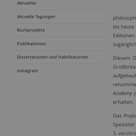
Aktuelles
Aktuelle Tagungen
philosoph
bis heute
Buchprojekte
Editione
Publikationen
zugänglich
Dissertationen und Habilitationen
Diesem D
Großbrita
Instagram
aufgebau
renommier
Academy
erhalten.
Das
Proj
Spezialis
3. vorchr