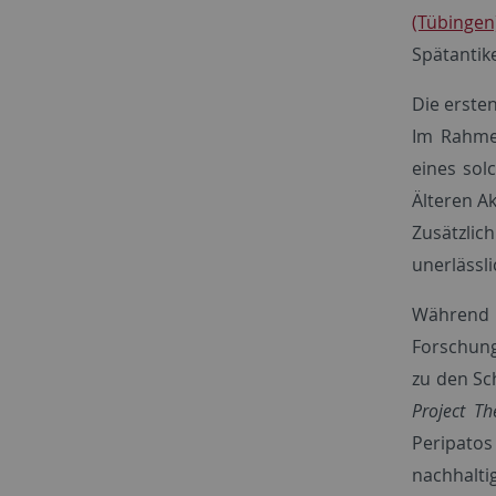
(Tübingen
Spätantike
Die erste
Im Rahmen
eines sol
Älteren A
Zusätzlic
unerlässli
Während
Forschung
zu den Sc
Project T
Peripatos
nachhaltig