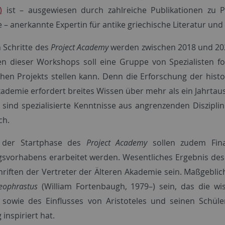
)
ist – ausgewiesen durch zahlreiche Publikationen zu P
 – anerkannte Expertin für antike griechische Literatur und
n Schritte des
Project Academy
werden zwischen 2018 und 202
 dieser Workshops soll eine Gruppe von Spezialisten f
chen Projekts stellen kann. Denn die Erforschung der his
kademie erfordert breites Wissen über mehr als ein Jahrtaus
h sind spezialisierte Kenntnisse aus angrenzenden Diszipli
ch.
 der Startphase des
Project Academy
sollen zudem Fina
svorhabens erarbeitet werden. Wesentliches Ergebnis des 
hriften der Vertreter der Älteren Akademie sein. Maßgeblich
heophrastus
(William Fortenbaugh, 1979–) sein, das die wi
 sowie des Einflusses von Aristoteles und seinen Schü
 inspiriert hat.