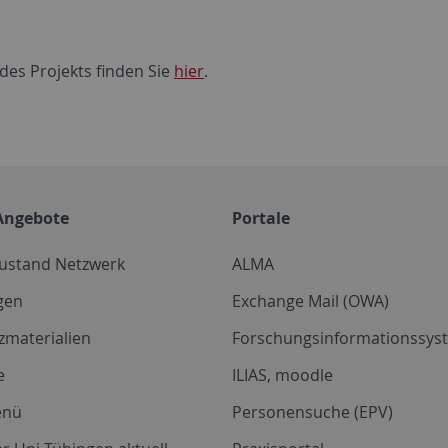
des Projekts finden Sie
hier
.
Angebote
Portale
zustand Netzwerk
ALMA
gen
Exchange Mail (OWA)
zmaterialien
Forschungsinformationssyst
e
ILIAS, moodle
enü
Personensuche (EPV)