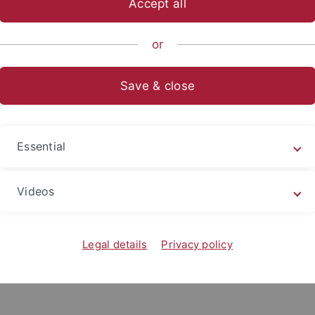
Accept all
ische Fakultät
...
Geschichtswissenschaft
Seminare/Instit
or
Save & close
Essential
it:
Termine
Videos
Legal details
Privacy policy