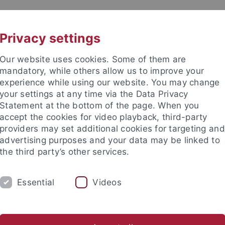
UNI A-Z
KONTAKT
Privacy settings
Our website uses cookies. Some of them are
mandatory, while others allow us to improve your
experience while using our website. You may change
your settings at any time via the Data Privacy
Statement at the bottom of the page. When you
accept the cookies for video playback, third-party
hte
providers may set additional cookies for targeting and
advertising purposes and your data may be linked to
the third party’s other services.
Essential
Videos
UM
FORSCHUNG
RUND UMS MITTELA
sa
Eberl
Grabowsky
Haack
Hartmann
Hilsch