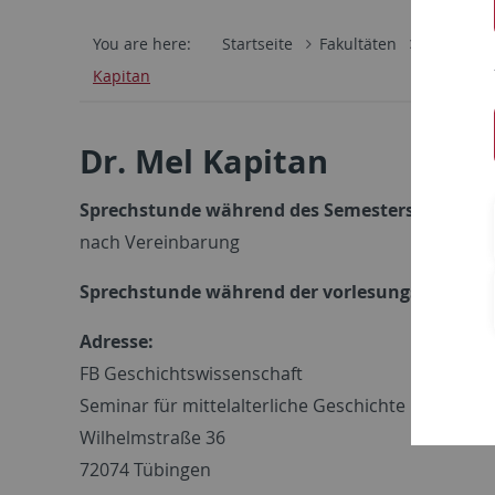
You are here:
Startseite
Fakultäten
Philosoph
Kapitan
Dr. Mel Kapitan
Sprechstunde während des Semesters:
nach Vereinbarung
Sprechstunde während der vorlesungsfreien Ze
Adresse:
FB Geschichtswissenschaft
Seminar für mittelalterliche Geschichte
Wilhelmstraße 36
72074 Tübingen