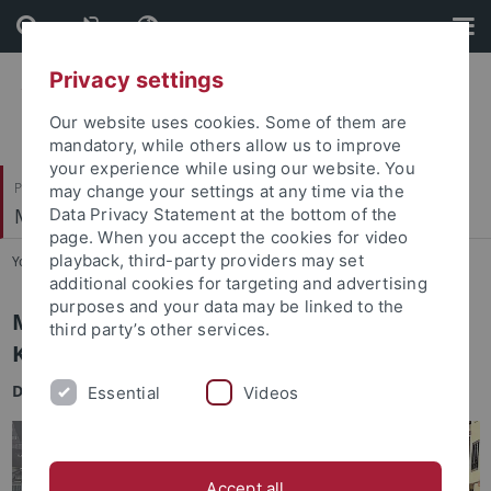
Skip
Skip
to
to
content
footer
Privacy settings
Our website uses cookies. Some of them are
mandatory, while others allow us to improve
your experience while using our website. You
Philosophische Fakultät
may change your settings at any time via the
Mittelalterliche Geschichte
Data Privacy Statement at the bottom of the
page. When you accept the cookies for video
playback, third-party providers may set
You are here:
Startseite
...
Monastische Ökonomien
additional cookies for targeting and advertising
purposes and your data may be linked to the
Monastische Ökonomien in der
third party’s other services.
Karolingerzeit − Farfa und Fulda
DFG-AHRC
Project
(04/2026–03/2029)
Essential
Videos
Accept all