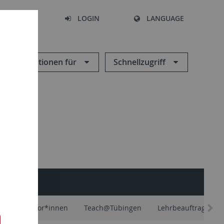
SEARCH
LOGIN
LANGUAGE
Informationen für
Schnellzugriff
äfte und Tutor*innen
Teach@Tübingen
Lehrbeauftragte