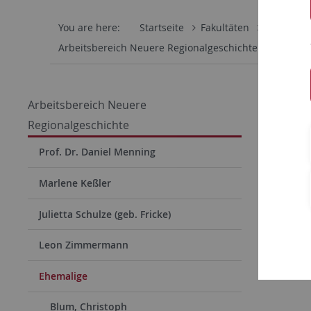
You are here:
Startseite
Fakultäten
Philosoph
Arbeitsbereich Neuere Regionalgeschichte
Ehemal
Arbeitsbereich Neuere
Regionalgeschichte
Prof. Dr. Daniel Menning
Marlene Keßler
Julietta Schulze (geb. Fricke)
Leon Zimmermann
Ehemalige
Blum, Christoph