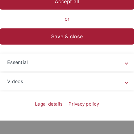
Accept all
ische Fakultät
...
Seminare/Institute
Neuere Geschichte
or
ige
Save & close
Essential
Videos
Legal details
Privacy policy