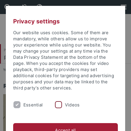
Skip
Skip
to
to
content
footer
Privacy settings
Our website uses cookies. Some of them are
mandatory, while others allow us to improve
your experience while using our website. You
Philosophische Fakultät
may change your settings at any time via the
Prof. Dr. Sigrid G. Köhler
Data Privacy Statement at the bottom of the
page. When you accept the cookies for video
playback, third-party providers may set
You are here:
Startseite
...
Homo Contractualis
additional cookies for targeting and advertising
purposes and your data may be linked to the
Recht als Kulturtechnik
third party’s other services.
Essential
Videos
Accept all