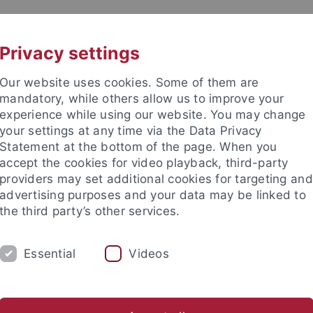
UNI A-Z
KONTAKT
Privacy settings
Our website uses cookies. Some of them are
mandatory, while others allow us to improve your
experience while using our website. You may change
your settings at any time via the Data Privacy
Statement at the bottom of the page. When you
e Fakultät
accept the cookies for video playback, third-party
nschaft
providers may set additional cookies for targeting and
advertising purposes and your data may be linked to
the third party’s other services.
Essential
Videos
UNG
INTERNATIONAL
BEWERBER/INNE
ende
Profil des Instituts
Publikationen
Gleichstellung