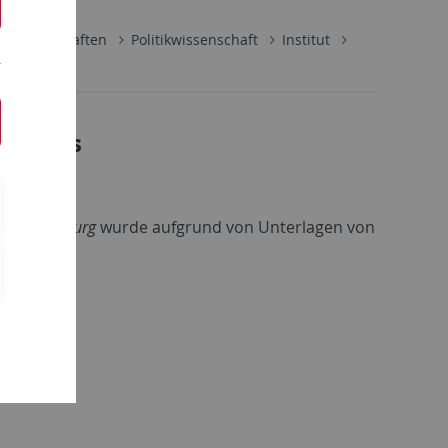
lwissenschaften
Politikwissenschaft
Institut
enburgs
dor
Eschenburg
wurde aufgrund von Unterlagen von
ger
erstellt.