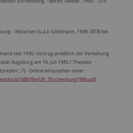
eodor Eschenburg. - Berlin: Siedler, 1995. - 319
urg. - München [u.a.]: Goldmann, 1998. (BTB bei
hland seit 1945: Vortrag anläßlich der Verleihung
sität Augsburg am 16. Juli 1985 / Theodor
ätsreden ; 7) - Online einzusehen unter
dex/docId/388/file/UR_7Eschenburg1986.pdf