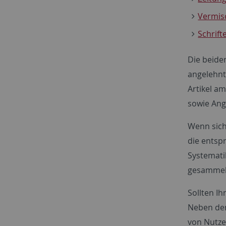
Vermis
Schrif
Die beide
angelehnt
Artikel a
sowie Anga
Wenn sich
die entsp
Systematik
gesammelt
Sollten Ih
Neben den
von Nutzer