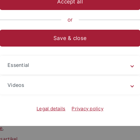
Accept all
ts- und Sozialwissenschaftliche Fakultät
...
Fachbereich Sozia
or
Save & close
ographie zu den Werken Theodor Esch
merkung
Essential
liographie der Werke und Aufsätze von Professor Dr. Theo
Eschenburg
und nach eigenen Recherchen von Jürgen
Plienin
Videos
graphie ist in mehrere Teile untergliedert:
Legal details
Privacy policy
aphien und herausgegebene Werke
,
ze
,
sartikel
,