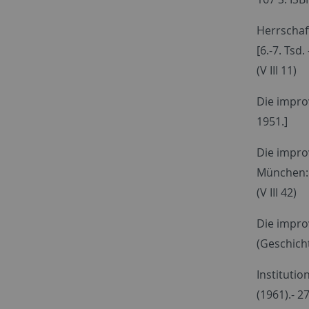
Herrschaft
[6.-7. Tsd. 
(V III 11)
Die impro
1951.]
Die impro
München: P
(V III 42)
Die impro
(Geschicht
Institutio
(1961).- 27