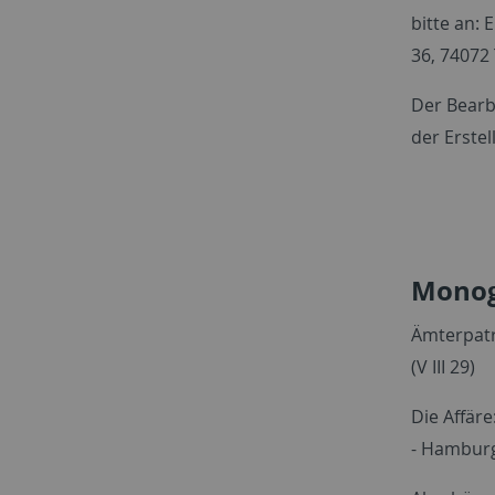
bitte an: 
36, 74072 
Der Bearb
der Erstel
Monog
Ämterpatr
(V III 29)
Die Affär
- Hamburg: