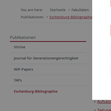
You are here:
Startseite
Fakultäten
Wirtschaf
Publikationen
Eschenburg-Bibliographie
Bibli
Publikationen
Vorbe
Vitrine
Diese Bib
Journal für Generationengerechtigkeit
Theodor
WiP-Papers
TAPs
Die Biblio
Eschenburg-Bibliographie
Monogr
Aufsät
Zeitung