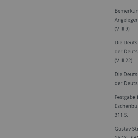
Bemerkung
Angelegenh
(V III 9)
Die Deuts
der Deutsc
(V III 22)
Die Deuts
der Deutsc
Festgabe 
Eschenbur
311 S.
Gustav Str
167 S. ISB