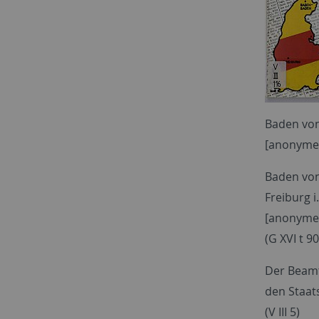
Baden von 
[anonyme 
Baden von
Freiburg i
[anonyme 
(G XVI t 90
Der Beamte
den Staats
(V III 5)