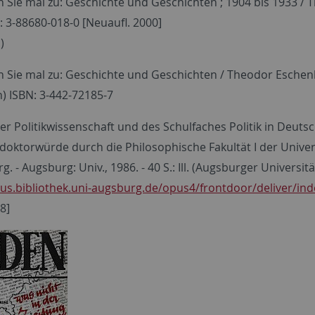
 Sie mal zu: Geschichte und Geschichten ; 1904 bis 1933 / Th
SBN: 3-88680-018-0 [Neuaufl. 2000]
)
n Sie mal zu: Geschichte und Geschichten / Theodor Eschenb
 ISBN: 3-442-72185-7
r Politikwissenschaft und des Schulfaches Politik in Deutsc
doktorwürde durch die Philosophische Fakultät I der Univer
. - Augsburg: Univ., 1986. - 40 S.: Ill. (Augsburger Universit
pus.bibliothek.uni-augsburg.de/opus4/frontdoor/deliver/in
8]