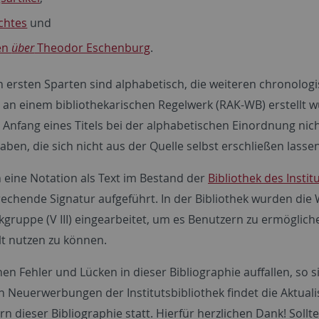
chtes
und
ten
über
Theodor Eschenburg
.
n ersten Sparten sind alphabetisch, die weiteren chronolog
 an einem bibliothekarischen Regelwerk (RAK-WB) erstell
m Anfang eines Titels bei der alphabetischen Einordnung ni
ben, die sich nicht aus der Quelle selbst erschließen lasse
 eine Notation als Text im Bestand der
Bibliothek des Instit
rechende Signatur aufgeführt. In der Bibliothek wurden die
gruppe (V III) eingearbeitet, um es Benutzern zu ermögliche
 nutzen zu können.
nen Fehler und Lücken in dieser Bibliographie auffallen, so
 Neuerwerbungen der Institutsbibliothek findet die Aktua
n dieser Bibliographie statt. Hierfür herzlichen Dank! Soll