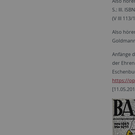
Also hören
S.: Ill. I
(V III 113/1
Also höre
Goldmann)
Anfänge de
der Ehren
Eschenburg
https://o
[11.05.201