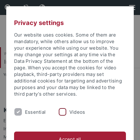
Skip
Skip
to
to
content
footer
Privacy settings
Our website uses cookies. Some of them are
mandatory, while others allow us to improve
your experience while using our website. You
Wirtschafts- und Sozialwissenschaftliche Fakultät
may change your settings at any time via the
Institut für Politikwissenschaft
Data Privacy Statement at the bottom of the
page. When you accept the cookies for video
playback, third-party providers may set
You are here:
Startseite
...
Kontakt und Institutssekretariat
additional cookies for targeting and advertising
purposes and your data may be linked to the
Anfahrt
third party’s other services.
Kontakt und Adresse
Essential
Videos
Eberhard Karls Universität Tübingen
Institut für Politikwissenschaft
Melanchthonstr. 36
Accept all