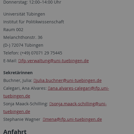
Donnerstag: 12:00–14:00 Uhr
Universität Tübingen
Institut für Politikwissenschaft
Raum 002
Melanchthonstr. 36
(D-) 72074 Tübingen
Telefon: (+49) 07071 29 75445
E-Mail:
ifp-verwaltung
@uni-tuebingen.de
Sekretärinnen
Buchner, Julia:
julia.buchner
@uni-tuebingen.de
Calegari, Ana Alvares:
ana.alvares-calegari
@ifp.uni-
tuebingen.de
Sonja Maack-Schilling:
sonja.maack-schilling
@uni-
tuebingen.de
Stephanie Wagner
mena
@ifp.uni-tuebingen.de
Anfahrt