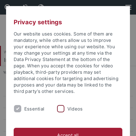
Skip
Skip
to
to
content
footer
Privacy settings
Our website uses cookies. Some of them are
mandatory, while others allow us to improve
your experience while using our website. You
Wirtschafts- und Sozialwissenschaftliche Fakultät
may change your settings at any time via the
Institut für Politikwissenschaft
Data Privacy Statement at the bottom of the
page. When you accept the cookies for video
playback, third-party providers may set
You are here:
Startseite
...
Erasmus FAQ
additional cookies for targeting and advertising
purposes and your data may be linked to the
Bachelor
third party’s other services.
Master
Essential
Videos
Lehramt (alle)
Archiv Studiengänge
Accept all