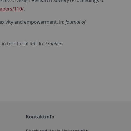
06/2022: Design Research Society (Proceedings of
papers/110/
.
flexivity and empowerment. In:
Journal of
 territorial RRI. In:
Frontiers
Kontaktinfo