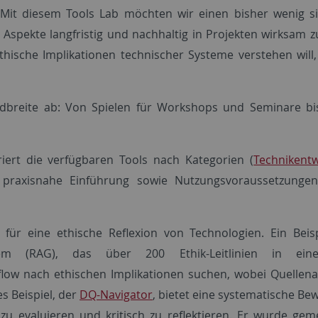
 Mit diesem Tools Lab möchten wir einen bisher wenig si
Aspekte langfristig und nachhaltig in Projekten wirksam z
thische Implikationen technischer Systeme verstehen will,
dbreite ab: Von Spielen für Workshops und Seminare bis h
riert die verfügbaren Tools nach Kategorien (
Technikentw
e praxisnahe Einführung sowie Nutzungsvoraussetzung
n für eine ethische Reflexion von Technologien. Ein Beisp
ystem (RAG), das über 200 Ethik-Leitlinien in eine
low nach ethischen Implikationen suchen, wobei Quellen
s Beispiel, der
DQ-Navigator
, bietet eine systematische B
 zu evaluieren und kritisch zu reflektieren. Er wurde 