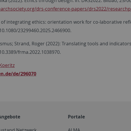
nika (2022): Ethics through design. In: DRS2022: Bilbao, 25/
searchsociety.org/drs-conference-papers/drs2022/research
of integrating ethics: orientation work for co-laborative re
I: 10.1080/23299460.2025.2466900.
mus; Strand, Roger (2022): Translating tools and indicators in
: 10.3389/frma.2022.1038970.
Koeritz
en.de/de/296070
Angebote
Portale
zustand Netzwerk
ALMA