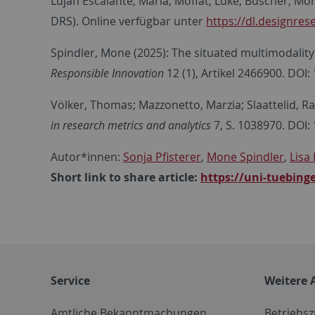
Luján Escalante, Maria; Moffat, Luke; Büscher, Mo
DRS). Online verfügbar unter
https://dl.designre
Spindler, Mone (2025): The situated multimodality 
Responsible Innovation
12 (1), Artikel 2466900. DO
Völker, Thomas; Mazzonetto, Marzia; Slaattelid, Ras
in research metrics and analytics
7, S. 1038970. DOI
Autor*innen:
Sonja Pfisterer
,
Mone Spindler
,
Lisa 
Short link to share article:
https://uni-tuebing
Service
Weitere 
Amtliche Bekanntmachungen
Betriebs