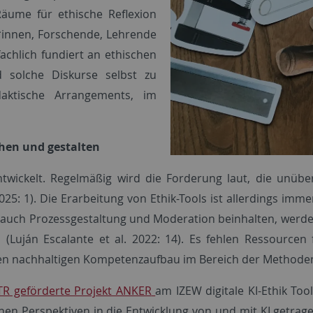
Räume für ethische Reflexion
*innen, Forschende, Lehrende
chlich fundiert an ethischen
d solche Diskurse selbst zu
idaktische Arrangements, im
ehen und gestalten
ntwickelt. Regelmäßig wird die Forderung laut, die unübe
r 2025: 1). Die Erarbeitung von Ethik-Tools ist allerdings i
ng auch Prozessgestaltung und Moderation beinhalten, werden
Luján Escalante et al. 2022: 14). Es fehlen Ressourcen 
den nachhaltigen Kompetenzaufbau im Bereich der Methodenr
R geförderte Projekt ANKER
am IZEW digitale KI-Ethik Too
ichen Perspektiven in die Entwicklung von und mit KI getra