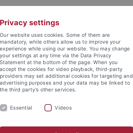
UNI A-Z
KONTAKT
Privacy settings
Our website uses cookies. Some of them are
mandatory, while others allow us to improve your
experience while using our website. You may change
your settings at any time via the Data Privacy
 für Ethik in den Wissenschaft
Statement at the bottom of the page. When you
accept the cookies for video playback, third-party
providers may set additional cookies for targeting and
advertising purposes and your data may be linked to
the third party’s other services.
E
PUBLIKATIONEN
BIBLIOTHEK
Essential
Videos
 den Wissenschaften
Materialien zur Ethik in den Wissenschaf
nd Institute
Internationales Zentrum für Ethik in den Wissensc