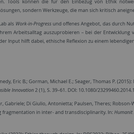
zen. Tools können die für den Einbezug von Ethik notwen
e Lösungen, sondern Werkzeuge, die man sich kritisch aneig
Lab als
Work-in-Progress
und offenes Angebot, das durch Nu
n ihrem Arbeitsalltag auszuprobieren – bei der Entwicklung
der Input hilft dabei, ethische Reflexion zu einem lebendige
nedy, Eric B.; Gorman, Michael E.; Seager, Thomas P. (2015): 
nsible Innovation
2 (1), S. 39–61. DOI: 10.1080/23299460.2014
Gabriele; Di Giulio, Antonietta; Paulsen, Theres; Robson-Will
ragmentation in inter- and transdisciplinarity. In:
Humanit 