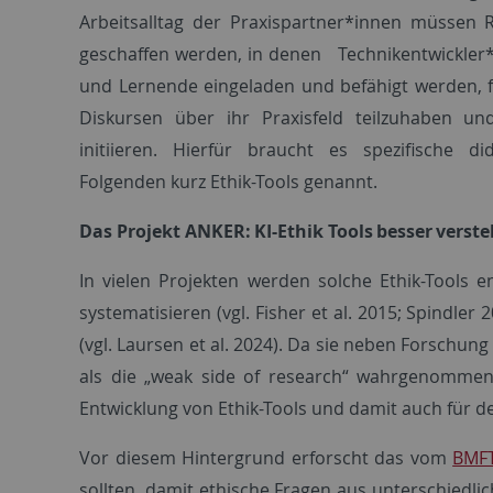
Arbeitsalltag der Praxispartner*innen müssen 
geschaffen werden, in denen Technikentwickler
und Lernende eingeladen und befähigt werden, fa
Diskursen über ihr Praxisfeld teilzuhaben un
initiieren. Hierfür braucht es spezifische d
Folgenden kurz Ethik-Tools genannt.
Das Projekt ANKER: KI-Ethik Tools besser verst
In vielen Projekten werden solche Ethik-Tools e
systematisieren (vgl. Fisher et al. 2015; Spindle
(vgl. Laursen et al. 2024). Da sie neben Forschu
als die „weak side of research“ wahrgenommen (
Entwicklung von Ethik-Tools und damit auch für 
Vor diesem Hintergrund erforscht das vom
BMFT
sollten, damit ethische Fragen aus unterschiedl