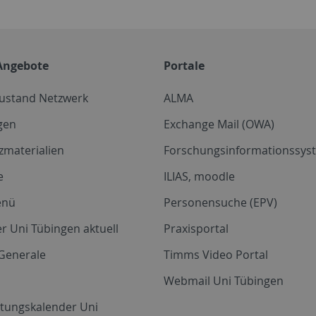
Angebote
Portale
zustand Netzwerk
ALMA
gen
Exchange Mail (OWA)
zmaterialien
Forschungsinformationssyst
e
ILIAS, moodle
enü
Personensuche (EPV)
r Uni Tübingen aktuell
Praxisportal
Generale
Timms Video Portal
Webmail Uni Tübingen
ltungskalender Uni