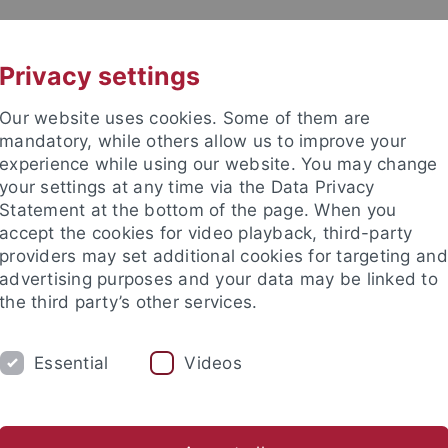
UNI A-Z
KONTAKT
Privacy settings
Our website uses cookies. Some of them are
mandatory, while others allow us to improve your
experience while using our website. You may change
your settings at any time via the Data Privacy
Statement at the bottom of the page. When you
akultät
accept the cookies for video playback, third-party
providers may set additional cookies for targeting and
advertising purposes and your data may be linked to
the third party’s other services.
Essential
Videos
DIUM
FORSCHUNG
INSTITUTE
eranstaltungen
Praktika
International
Fachschaft Physi