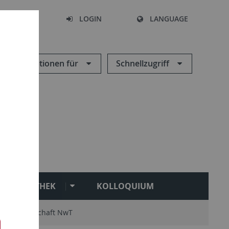
SEARCH
LOGIN
LANGUAGE
Informationen für
Schnellzugriff
BIBLIOTHEK
KOLLOQUIUM
k
Fachschaft NwT