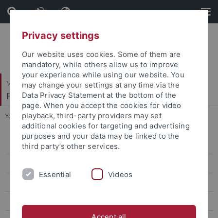
Skip
Skip
to
to
content
footer
Privacy settings
Our website uses cookies. Some of them are
mandatory, while others allow us to improve
your experience while using our website. You
Mathematisch-Naturwissenschaftliche Fakultät
may change your settings at any time via the
Fachbibliothek Mathematik und Physik
Data Privacy Statement at the bottom of the
page. When you accept the cookies for video
playback, third-party providers may set
You are here:
Startseite
...
Bestand
additional cookies for targeting and advertising
purposes and your data may be linked to the
Allgemeine Informationen
third party’s other services.
Standort
Essential
Videos
Bestand
Bestandslisten der Apparate
Accept all