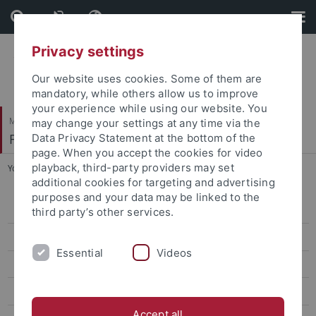
Skip
Skip
to
to
content
footer
Privacy settings
Our website uses cookies. Some of them are
mandatory, while others allow us to improve
your experience while using our website. You
Mathematisch-Naturwissenschaftliche Fakultät
may change your settings at any time via the
Fachbereich Physik
Data Privacy Statement at the bottom of the
page. When you accept the cookies for video
playback, third-party providers may set
You are here:
Startseite
...
Überblick
additional cookies for targeting and advertising
purposes and your data may be linked to the
Team
third party’s other services.
Studium
Essential
Videos
Forschung
Überblick
Accept all