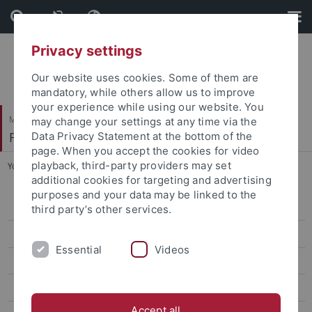
Skip
Skip
to
to
content
footer
Privacy settings
Our website uses cookies. Some of them are
mandatory, while others allow us to improve
your experience while using our website. You
Mathematisch-Naturwissenschaftliche Fakultät
may change your settings at any time via the
Fachbereich Physik
Data Privacy Statement at the bottom of the
page. When you accept the cookies for video
playback, third-party providers may set
You are here:
Startseite
...
Studiengänge
additional cookies for targeting and advertising
purposes and your data may be linked to the
BSc Physik
third party’s other services.
MSc Physik
Essential
Videos
MSc Physik Trento-Tübingen
MSc Advanced Quantum Physics
Accept all