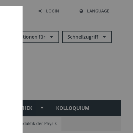
SEARCH
LOGIN
LANGUAGE
Informationen für
Schnellzugriff
BIBLIOTHEK
KOLLOQUIUM
ik
AG Didaktik der Physik