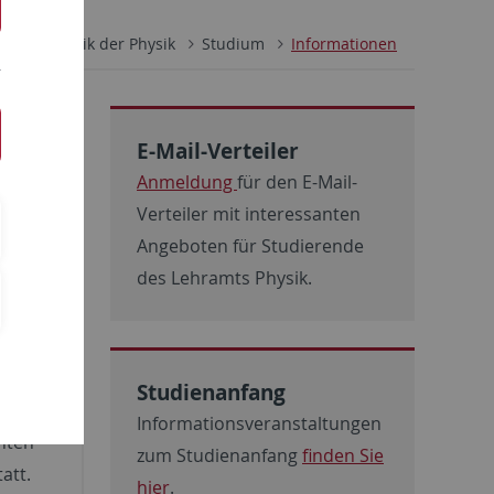
AG Didaktik der Physik
Studium
Informationen
E-Mail-Verteiler
Anmeldung
für den E-Mail-
z.B.
Verteiler mit interessanten
 Sie
Angeboten für Studierende
des Lehramts Physik.
Studienanfang
-
Informationsveranstaltungen
nten
zum Studienanfang
finden Sie
att.
hier
.