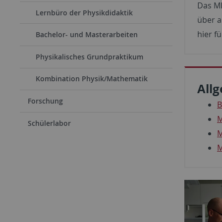
Das MI
Lernbüro der Physikdidaktik
über a
hier f
Bachelor- und Masterarbeiten
Physikalisches Grundpraktikum
Kombination Physik/Mathematik
All
Forschung
B
M
Schülerlabor
M
M