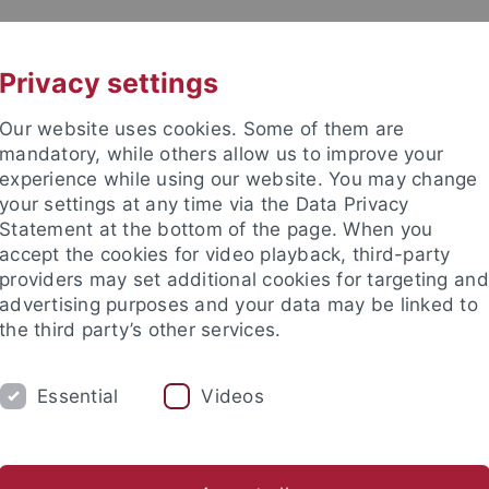
UNI A-Z
KONTAKT
Privacy settings
Our website uses cookies. Some of them are
mandatory, while others allow us to improve your
experience while using our website. You may change
your settings at any time via the Data Privacy
Statement at the bottom of the page. When you
akultät
accept the cookies for video playback, third-party
providers may set additional cookies for targeting and
advertising purposes and your data may be linked to
the third party’s other services.
Essential
Videos
DIUM
FORSCHUNG
INSTITUTE
Institut für Theoretische Physik
Institut für Angewandte Phys