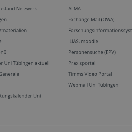
zustand Netzwerk
ALMA
gen
Exchange Mail (OWA)
zmaterialien
Forschungsinformationssyst
e
ILIAS, moodle
enü
Personensuche (EPV)
r Uni Tübingen aktuell
Praxisportal
Generale
Timms Video Portal
Webmail Uni Tübingen
ltungskalender Uni