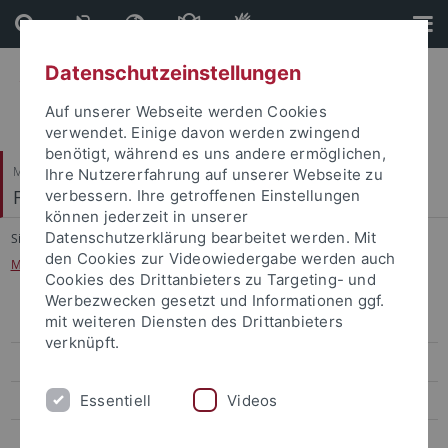
Direkt
Direkt
zum
zur
Inhalt
Fußleiste
Datenschutzeinstellungen
Auf unserer Webseite werden Cookies
verwendet. Einige davon werden zwingend
benötigt, während es uns andere ermöglichen,
Mathematisch-Naturwissenschaftliche Fakultät
Ihre Nutzererfahrung auf unserer Webseite zu
Fachbereich Physik
verbessern. Ihre getroffenen Einstellungen
können jederzeit in unserer
Datenschutzerklärung bearbeitet werden. Mit
Sie sind hier:
Startseite
...
den Cookies zur Videowiedergabe werden auch
MEd Astronomie Erweiterungsfach Lehramt Gymnasium
Cookies des Drittanbieters zu Targeting- und
Werbezwecken gesetzt und Informationen ggf.
mit weiteren Diensten des Drittanbieters
BSc Physik
verknüpft.
MSc Physik
Essentiell
Videos
MSc Physik Trento-Tübingen
MSc Advanced Quantum Physics