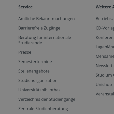
Service
Weitere 
Amtliche Bekanntmachungen
Betriebs
Barrierefreie Zugänge
CD-Vorla
Beratung für internationale
Konferen
Studierende
Lageplän
Presse
Mensam
Semestertermine
Newslette
Stellenangebote
Studium 
Studienorganisation
Unishop
Universitätsbibliothek
Veransta
Verzeichnis der Studiengänge
Zentrale Studienberatung