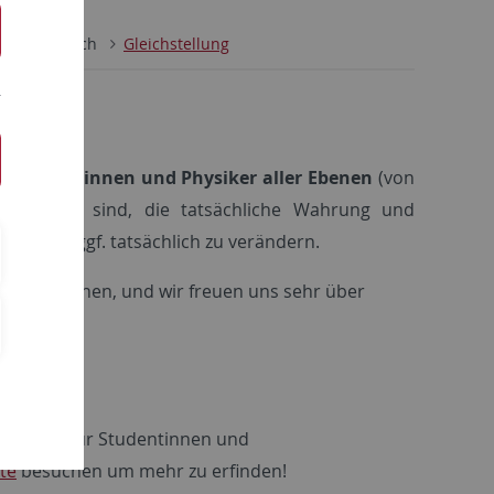
Fachbereich
Gleichstellung
e Physikerinnen und Physiker aller Ebenen
(von
teressiert sind, die tatsächliche Wahrung und
eren und ggf. tatsächlich zu verändern.
u besprechen, und wir freuen uns sehr über
Programm für Studentinnen und
te
besuchen um mehr zu erfinden!