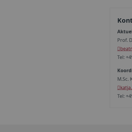
Kont
Aktuel
Prof. 
beat
Tel: +4
Koord
M.Sc. 
katja
Tel: +4