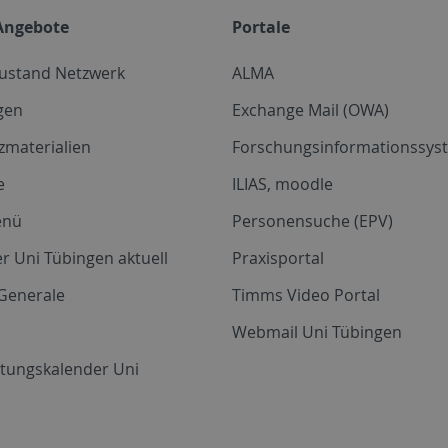
Angebote
Portale
zustand Netzwerk
ALMA
gen
Exchange Mail (OWA)
zmaterialien
Forschungsinformationssyst
e
ILIAS, moodle
enü
Personensuche (EPV)
r Uni Tübingen aktuell
Praxisportal
Generale
Timms Video Portal
Webmail Uni Tübingen
ltungskalender Uni