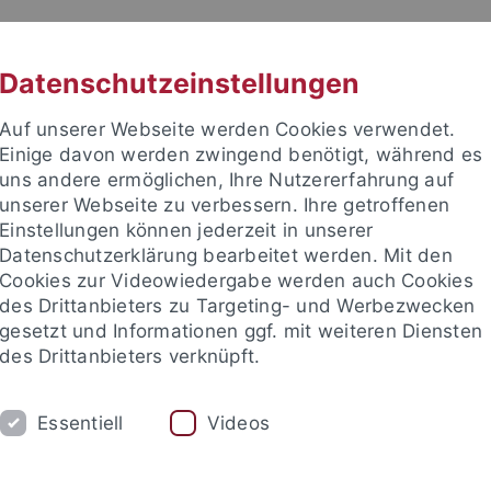
RACHE
UNI A-Z
KONTAKT
SUC
Datenschutzeinstellungen
Auf unserer Webseite werden Cookies verwendet.
Einige davon werden zwingend benötigt, während es
uns andere ermöglichen, Ihre Nutzererfahrung auf
unserer Webseite zu verbessern. Ihre getroffenen
Einstellungen können jederzeit in unserer
akultät
Datenschutzerklärung bearbeitet werden. Mit den
Cookies zur Videowiedergabe werden auch Cookies
des Drittanbieters zu Targeting- und Werbezwecken
gesetzt und Informationen ggf. mit weiteren Diensten
des Drittanbieters verknüpft.
DIUM
FORSCHUNG
INSTITUTE
Essentiell
Videos
er und Schüler
Promotion
Försterpreis
Gleichstellung