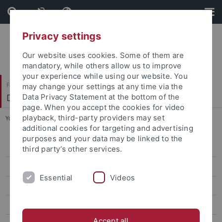
Skip
Skip
to
to
content
footer
Privacy settings
Our website uses cookies. Some of them are
mandatory, while others allow us to improve
your experience while using our website. You
Faculty of Science
may change your settings at any time via the
Department of Physics
Data Privacy Statement at the bottom of the
page. When you accept the cookies for video
playback, third-party providers may set
You are here:
Home
...
Informationen
additional cookies for targeting and advertising
purposes and your data may be linked to the
Team
third party’s other services.
Studium
Essential
Videos
Informationen
Das MINT-Forum
Accept all