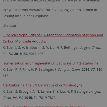
a) Spektroskopie in festen Edelgasen bei 4 K (Matrixisolation)
b) Synthese von Vorstufen zur Erzeugung von BN-Arinen in
Lösung und in der Gasphase.
Literatur:
Superelectrophilicity of 1,2-Azaborine: Formation of Xenon and
Carbon Monoxide Adducts.
K. Edel, J. S. A. Ishibashi, S.-Y. Liu, H. F. Bettinger,
Angew. Chem.
Int. Ed.
2019
,
58
, 4061-4064.
Isomerization and fragmentation pathways of 1,2-azaborine.
K. Edel, R. F. Fink, H. F. Bettinger,
J. Comput. Chem.
2016
,
37
, 110-
116.
1,2-Azaborine, the BN Derivative of
ortho
-Benzyne.
K. Edel, S. Brough, A. N. Lamm, S.-Y. Liu, H. F. Bettinger,
Angew.
Chem. Int. Ed
.
2015
,
54
, 7819-7822.