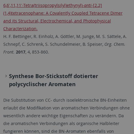
6,6',11,11'-Tetra(triisopropylsilyl)ethynyl)-
anti
-[2.2]
(1,4)tetracenophane: A Covalently Coupled Tetracene Dimer
and its Structural, Electrochemical, and Photophysical
Characterization.
H. F. Bettinger, R. Einholz, A. Göttler, M. Junge, M. S. Sättele, A.
Schnepf, C. Schrenk, S. Schundelmeier, B. Speiser,
Org. Chem.
Front.
2017
, 4, 853-860.
Synthese Bor-Stickstoff dotierter
polycyclischer Aromaten
Die Substitution von CC- durch isoelektronische BN-Einheiten
erlaubt die Modifikation von aromatischen Verbindungen ohne
wesentlich andere wichtige Eigenschaften zu verändern. Da
die aromatischen Verbindungen als organische Halbleiter
fungieren können, sind die BN-Aromaten ebenfalls von