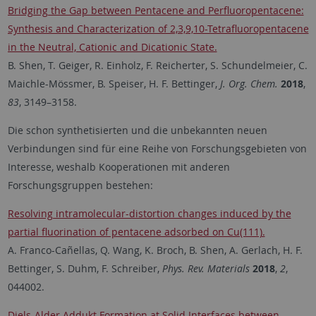
Bridging the Gap between Pentacene and Perfluoropentacene:
Synthesis and Characterization of 2,3,9,10-Tetrafluoropentacene
in the Neutral, Cationic and Dicationic State.
B. Shen, T. Geiger, R. Einholz, F. Reicherter, S. Schundelmeier, C.
Maichle-Mössmer, B. Speiser, H. F. Bettinger,
J. Org.
Chem.
2018
,
83
, 3149–3158.
Die schon synthetisierten und die unbekannten neuen
Verbindungen sind für eine Reihe von Forschungsgebieten von
Interesse, weshalb Kooperationen mit anderen
Forschungsgruppen bestehen:
Resolving intramolecular-distortion changes induced by the
partial fluorination of pentacene adsorbed on Cu(111).
A. Franco-Cañellas, Q. Wang, K. Broch, B. Shen, A. Gerlach, H. F.
Bettinger, S. Duhm, F. Schreiber,
Phys. Rev. Materials
2018
,
2
,
044002.
Diels-Alder Addukt Formation at Solid Interfaces between