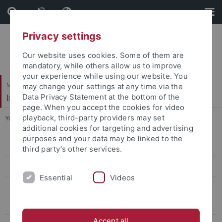
Skip
Skip
to
to
content
footer
Privacy settings
Our website uses cookies. Some of them are
mandatory, while others allow us to improve
your experience while using our website. You
Mathematisch-Naturwissenschaftliche Fakultät
may change your settings at any time via the
Institut für Organische Chemie
Data Privacy Statement at the bottom of the
page. When you accept the cookies for video
playback, third-party providers may set
You are here:
Startseite
...
Abschlussarbeiten
additional cookies for targeting and advertising
purposes and your data may be linked to the
Group Members
third party’s other services.
Research Interests
Essential
Videos
Publication List
Abschlussarbeiten
Accept all