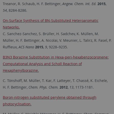
Treanor, R. Schaub, H. F. Bettinger,
Angew. Chem. Int. Ed
.
2015
,
54
, 8284-8286.
On-Surface Synthesis of BN-Substituted Heteroaromatic
Networks.
C. Sanchez-Sanchez, S. Brüller, H. Sadchev, K. Müllen, M.
Müller, H. F. Bettinger, A. Nicolai, V. Meunier, L. Talirz, R. Fasel, P.
Ruffieux,
ACS Nano
2015
,
9
, 9228–9235.
B3N3 Borazine Substitution in Hexa-peri-hexabenzocoronene:
Computational Analysis and Scholl Reaction of
Hexaphenylborazine.
C. Tönshoff, M. Müller, T. Kar, F. Latteyer, T. Chassé, K. Eichele,
H. F. Bettinger,
Chem. Phys. Chem.
2012
,
13
, 1173-1181.
Boron-nitrogen substituted perylene obtained through
photocyclisation.