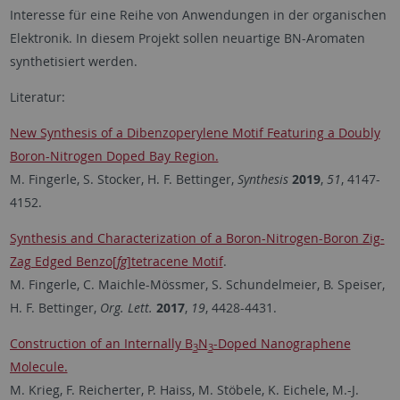
Interesse für eine Reihe von Anwendungen in der organischen
Elektronik. In diesem Projekt sollen neuartige BN-Aromaten
synthetisiert werden.
Literatur:
New Synthesis of a Dibenzoperylene Motif Featuring a Doubly
Boron-Nitrogen Doped Bay Region.
M. Fingerle, S. Stocker, H. F. Bettinger,
Synthesis
2019
,
51
, 4147-
4152.
Synthesis and Characterization of a Boron-Nitrogen-Boron Zig-
Zag Edged Benzo[
fg
]tetracene Motif
.
M. Fingerle, C. Maichle-Mössmer, S. Schundelmeier, B. Speiser,
H. F. Bettinger,
Org. Lett.
2017
,
19
, 4428-4431.
Construction of an Internally B
N
-Doped Nanographene
3
3
Molecule.
M. Krieg, F. Reicherter, P. Haiss, M. Stöbele, K. Eichele, M.-J.