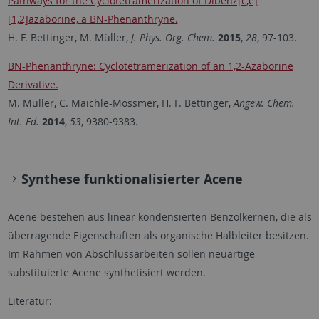
Pathways for the Cyclotetramerization of Dibenz[c,e]
[1,2]azaborine, a BN-Phenanthryne.
H. F. Bettinger, M. Müller,
J. Phys. Org. Chem.
2015
,
28
, 97-103.
BN-Phenanthryne: Cyclotetramerization of an 1,2-Azaborine
Derivative.
M. Müller, C. Maichle-Mössmer, H. F. Bettinger,
Angew. Chem.
Int. Ed.
2014
,
53
, 9380-9383.
Synthese funktionalisierter Acene
Acene bestehen aus linear kondensierten Benzolkernen, die als
überragende Eigenschaften als organische Halbleiter besitzen.
Im Rahmen von Abschlussarbeiten sollen neuartige
substituierte Acene synthetisiert werden.
Literatur: