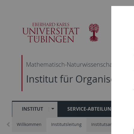
Skip
Skip
Skip
Skip
to
to
to
to
main
content
footer
search
navigation
Mathematisch-Naturwissenschaftliche F
Institut für Organische
INSTITUT
SERVICE-ABTEILUNGEN
Willkommen
Institutsleitung
Institutsangehörige