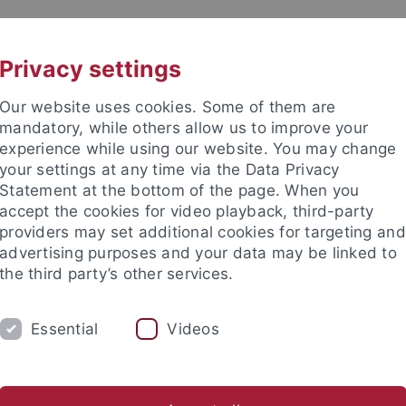
UNI A-Z
KONTAKT
Privacy settings
Our website uses cookies. Some of them are
mandatory, while others allow us to improve your
experience while using our website. You may change
your settings at any time via the Data Privacy
Statement at the bottom of the page. When you
akultät
accept the cookies for video playback, third-party
ie
providers may set additional cookies for targeting and
advertising purposes and your data may be linked to
the third party’s other services.
Essential
Videos
PROF. DR. F. BÖCKLER
PROF. DR. M. LÄM
s / Aktivitäten
Forschungsbereiche
Originalarbeiten
P