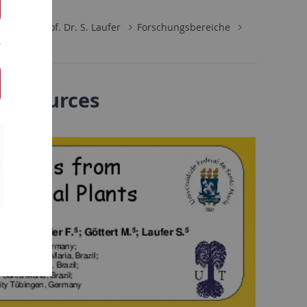
hemie
Prof. Dr. S. Laufer
Forschungsbereiche
al sources