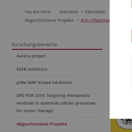
You are here:
Startseite
Fakultäten
Mathemati
Abgeschlossene Projekte
Anti-inflammatory drugs 
Anti
Forschungsbereiche
Aurora project
EGFR inhibitors
p38α MAP kinase inhibition
DFG FOR 2314: Targeting therapeutic
windows in essential cellular processes
for tumor therapy
Abgeschlossene Projekte