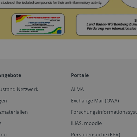
Angebote
Portale
zustand Netzwerk
ALMA
gen
Exchange Mail (OWA)
zmaterialien
Forschungsinformationssyst
e
ILIAS, moodle
enü
Personensuche (EPV)