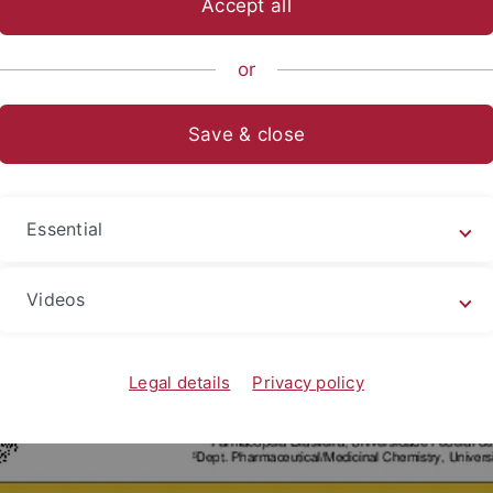
Accept all
sch-Naturwissenschaftliche Fakultät
...
Pharmazeutische C
or
from natural sources
Save & close
-inflammatory drugs from natur
Essential
Videos
Legal details
Privacy policy