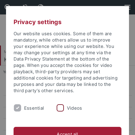
Skip
Skip
to
to
content
footer
Privacy settings
Our website uses cookies. Some of them are
mandatory, while others allow us to improve
your experience while using our website. You
Mathematisch-Naturwissenschaftliche Fakultät
may change your settings at any time via the
Klinische Psychologie und Psychotherapie
Data Privacy Statement at the bottom of the
page. When you accept the cookies for video
playback, third-party providers may set
You are here:
Startseite
...
Lucie Menzel
additional cookies for targeting and advertising
purposes and your data may be linked to the
Prof. Dr. Jennifer Svaldi
third party’s other services.
Seniorprofessur Prof. Hautzinger
Essential
Videos
Verwaltung
Lucie Menzel
Accept all