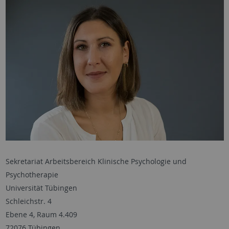
Sekretariat Arbeitsbereich Klinische Psychologie und
Psychotherapie
Universität Tübingen
Schleichstr. 4
Ebene 4, Raum 4.409
72076 Tübingen