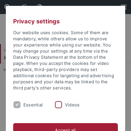
Skip
Skip
to
to
content
footer
Privacy settings
Our website uses cookies. Some of them are
mandatory, while others allow us to improve
your experience while using our website. You
Mathematisch-Naturwissenschaftliche Fakultät
may change your settings at any time via the
Klinische Psychologie und Psychotherapie
Data Privacy Statement at the bottom of the
page. When you accept the cookies for video
playback, third-party providers may set
You are here:
Startseite
...
Dr. Philipp Schröder
additional cookies for targeting and advertising
purposes and your data may be linked to the
Prof. Dr. Jennifer Svaldi
third party’s other services.
Seniorprofessur Prof. Hautzinger
Essential
Videos
Verwaltung
Mitarbeiter*innen der Hochschulambulanz
Accept all