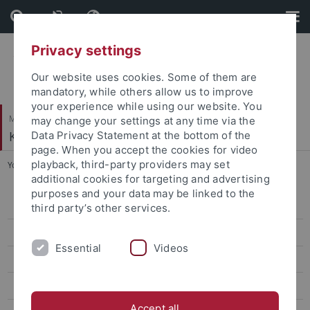
Skip
Skip
to
to
content
footer
Privacy settings
Our website uses cookies. Some of them are
mandatory, while others allow us to improve
your experience while using our website. You
Mathematisch-Naturwissenschaftliche Fakultät
may change your settings at any time via the
Klinische Psychologie und Psychotherapie
Data Privacy Statement at the bottom of the
page. When you accept the cookies for video
playback, third-party providers may set
You are here:
Startseite
...
Levin Reuben
additional cookies for targeting and advertising
purposes and your data may be linked to the
Prof. Dr. Jennifer Svaldi
third party’s other services.
Seniorprofessur Prof. Hautzinger
Essential
Videos
Verwaltung
Mitarbeiter*innen der Hochschulambulanz
Accept all