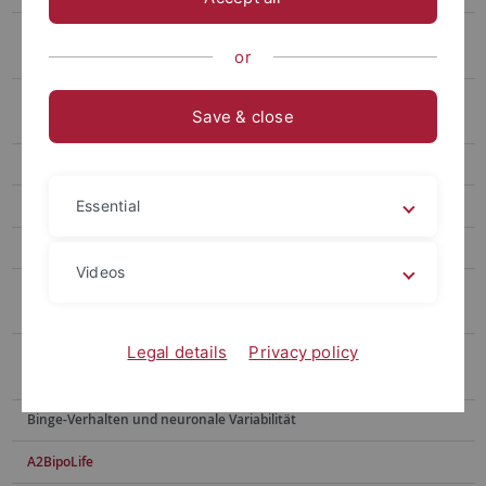
What's up?-Studie. Ein Frühwarnsystem für Kinder und Jugendliche
or
mit Depressionen
Der Einfluss transkranieller Gleichstromstimulation auf die
Save & close
Wahrnehmung von Lebensmitteln
PLiP - ProblemLösen in der Pflegeberatung
KiMiss-Projekt
Essential
Achtsamkeit für Lehrerinnen und Lehrer
Videos
Kognitive Verarbeitung von Essensstimuli bei der Binge-Eating-
Störung
Legal details
Privacy policy
Neuronale Korrelate der Körperbildstörung bei der Binge Eating
Störung
Binge-Verhalten und neuronale Variabilität
A2BipoLife