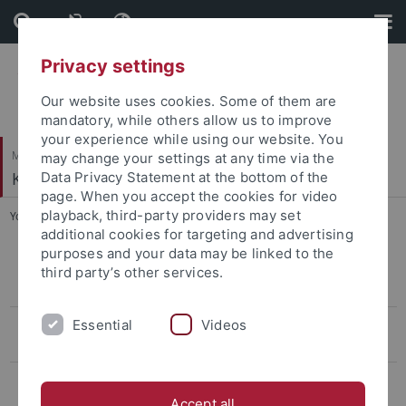
Skip
Skip
to
to
content
footer
Privacy settings
Our website uses cookies. Some of them are
mandatory, while others allow us to improve
your experience while using our website. You
Mathematisch-Naturwissenschaftliche Fakultät
may change your settings at any time via the
Klinische Psychologie und Psychotherapie
Data Privacy Statement at the bottom of the
page. When you accept the cookies for video
playback, third-party providers may set
You are here:
Startseite
...
A2BipoLife
additional cookies for targeting and advertising
purposes and your data may be linked to the
Der Einfluss inhibitorischer Kontrolle auf die Stimmung bei Personen
third party’s other services.
mit Übergewicht
Essential
Videos
Einfluss von Emotionen auf die Verarbeitung von
Nahrungsmittelreizen bei der Essanfallstörung
Wirksamkeit eines Körperbildtrainings bei Frauen mit Bulimia
nervosa
Accept all