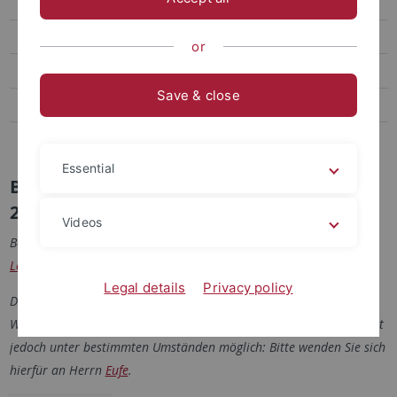
B.A.
B.Sc. International Economics
or
Berufliches Lehramt
Save & close
Master of Arts (M.A.)
Lehramt Plus
Essential
Bachelor of Education NEU (Beginn ab WS
22/23)
Videos
Berücksichtigen Sie bitte auch die allgemeinen
Informationen zum
Lehramtsstudium
der Universität Tübingen.
Legal details
Privacy policy
Die Immatrikulation für den Bachelor of Education ist nur zum
Wintersemester möglich. Ein Studienbeginn im Sommersemester ist
jedoch unter bestimmten Umständen möglich: Bitte wenden Sie sich
hierfür an Herrn
Eufe
.