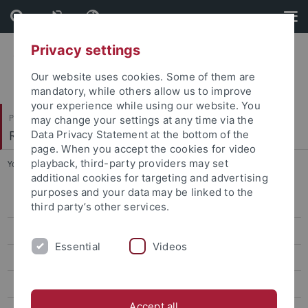
Skip
Skip
to
to
content
footer
Privacy settings
Our website uses cookies. Some of them are
mandatory, while others allow us to improve
your experience while using our website. You
Philosophische Fakultät
may change your settings at any time via the
Romanisches Seminar
Data Privacy Statement at the bottom of the
page. When you accept the cookies for video
playback, third-party providers may set
You are here:
Startseite
...
B.Ed. NEU (AB WS 22/23)
additional cookies for targeting and advertising
purposes and your data may be linked to the
B.Ed.
third party’s other services.
B.Ed. NEU (AB WS 22/23)
Essential
Videos
B.Ed. ALT (VOR WS 22/23)
M.Ed.
Accept all