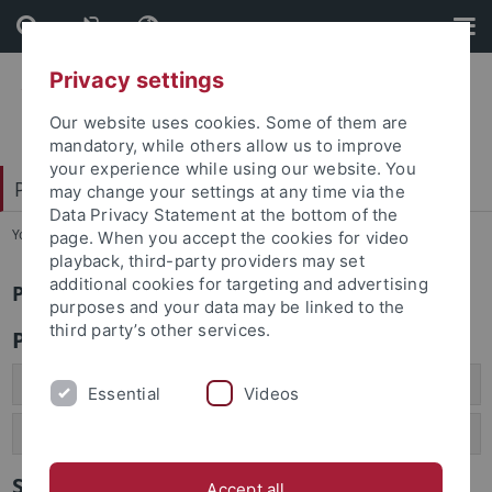
Skip
Skip
to
to
content
footer
Privacy settings
Our website uses cookies. Some of them are
mandatory, while others allow us to improve
your experience while using our website. You
Philosophische Fakultät
may change your settings at any time via the
Data Privacy Statement at the bottom of the
You are here:
Startseite
...
Preise und Stipendien
page. When you accept the cookies for video
playback, third-party providers may set
additional cookies for targeting and advertising
Preise und Stipendien
purposes and your data may be linked to the
third party’s other services.
Preise
Förderpreis der Prof. Dr. Friedrich Schubel-Stiftung
Essential
Videos
Magenau-Wacker-Preis der Neuphilologie
Stipendien
Accept all