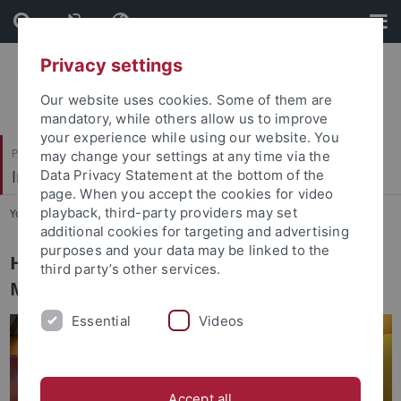
Skip
Skip
to
to
content
footer
Privacy settings
Our website uses cookies. Some of them are
mandatory, while others allow us to improve
your experience while using our website. You
Philosophische Fakultät
may change your settings at any time via the
Institut für Medienwissenschaft
Data Privacy Statement at the bottom of the
page. When you accept the cookies for video
playback, third-party providers may set
You are here:
Startseite
...
Institut
additional cookies for targeting and advertising
purposes and your data may be linked to the
Herzlich willkommen am Institut für
third party’s other services.
Medienwissenschaft
Essential
Videos
Accept all