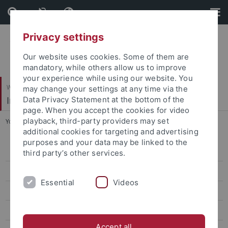
Skip
Skip
to
to
content
footer
Privacy settings
Our website uses cookies. Some of them are
mandatory, while others allow us to improve
your experience while using our website. You
Wirtschafts- und Sozialwissenschaftliche Fakultät
may change your settings at any time via the
Institut für Politikwissenschaft
Data Privacy Statement at the bottom of the
page. When you accept the cookies for video
playback, third-party providers may set
You are here:
Startseite
...
CV Prof. Tremmel
additional cookies for targeting and advertising
purposes and your data may be linked to the
Zur Person von apl. Professor Dr. Dr. Jörg Tremmel
third party’s other services.
CV Prof. Tremmel
Essential
Videos
Wissenschaftliche Monographien
Sammelbände
Accept all