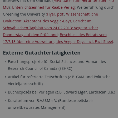
Interview mit dem Uniradio (
MP3-Datei zum Herunterladen, 4,3
MB
);
Unterrichtseinheit für Raabe Verlag
; Weiterführung durch
Greening the University (
Flyer, pdf
),
Wissenschaftliche
Evaluation: Akzeptanz des Veggie-Days
,
Bericht im
Schwäbischen Tagblatt vom 24.02.2013: Vegetarischer
Donnerstag auf dem Prüfstand
;
Beschluss des Beirats vom
17.7.13 über eine Ausweitung des Veggie-Days incl. Fact-Sheet
.
Externe Gutachtertätigkeiten
Forschungsprojekte für Social Sciences and Humanities
Research Council of Canada (SSHRC)
Artikel für referierte Zeitschriften (z.B. GAIA und Politische
Vierteljahresschrift)
Buchexposés bei Verlagen (z.B. Edward Elgar, Earthscan u.a.)
Kuratorium von B.A.U.M e.V. (Bundesarbeitskreis
umweltbewusstes Management)